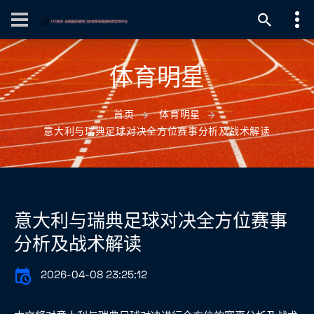
体育明星
首页
体育明星
意大利与瑞典足球对决全方位赛事分析及战术解读
意大利与瑞典足球对决全方位赛事
分析及战术解读
2026-04-08 23:25:12