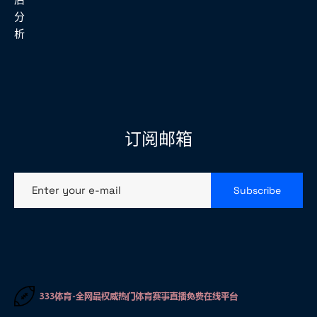
订阅邮箱
Enter your e-mail
Subscribe