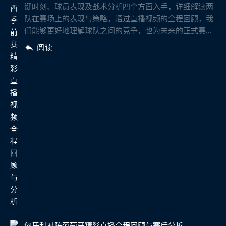
键时刻、球员表现及战术分析四个方面入手，详细解读两
队在赛场上的表现与策略。通过直播视频的全程回顾，我
们能够更好地理解球队之间的竞争，也为未来的正式赛...
阅读
匈牙利对阵葡萄牙精彩直播全程回顾与赛后分析