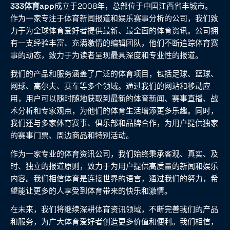
333体育app
成立于2008年，总部位于中国江西省丰城市。
作为一家专注于体育新闻报道和娱乐赛事分析的公司，我们致
力于为全球体育爱好者提供最新、最全面的体育资讯。公司拥
有一支经验丰富、充满激情的编辑团队，他们不断追踪体育赛
事的动态，致力于为读者呈现最具深度和专业性的报道。
我们的产品和服务涵盖了广泛的体育项目，包括足球、篮球、
网球、高尔夫、赛车等多个领域。通过我们的网站和移动应
用，用户可以随时随地获取到最新的体育新闻、赛事直播、战
术分析和专家观点，为他们的体育生活增添更多乐趣。同时，
我们还与多家体育赛事、俱乐部和品牌合作，为用户提供独家
的赛事门票、周边商品和特别活动。
作为一家专业的体育资讯公司，我们始终秉承客观、真实、及
时、独立的报道原则，致力于为用户提供高质量的新闻和娱乐
内容。我们相信体育是连接世界的语言，通过我们的努力，希
望能让更多的人享受到体育带来的快乐和激情。
在未来，我们将继续深耕体育资讯领域，不断完善我们的产品
和服务，为广大体育爱好者创造更多价值和便利。我们相信，