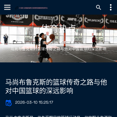
体育热点
首页
体育热点
马尚布鲁克斯的篮球传奇之路与他对中国篮球的深远影响
马尚布鲁克斯的篮球传奇之路与他
对中国篮球的深远影响
2026-03-10 15:25:17