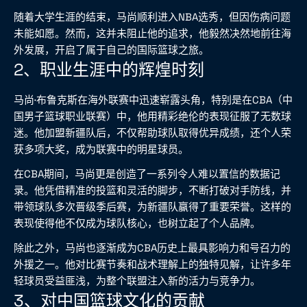
随着大学生涯的结束，马尚顺利进入NBA选秀，但因伤病问题
未能如愿。然而，这并未阻止他的追求，他毅然决然地前往海
外发展，开启了属于自己的国际篮球之旅。
2、职业生涯中的辉煌时刻
马尚·布鲁克斯在海外联赛中迅速崭露头角，特别是在CBA（中
国男子篮球职业联赛）中，他用精彩绝伦的表现征服了无数球
迷。他加盟新疆队后，不仅帮助球队取得优异成绩，还个人荣
获多项大奖，成为联赛中的明星球员。
在CBA期间，马尚更是创造了一系列令人难以置信的数据记
录。他凭借精准的投篮和灵活的脚步，不断打破对手防线，并
带领球队多次晋级季后赛，为新疆队赢得了重要荣誉。这样的
表现使得他不仅成为球队核心，也树立起了个人品牌。
除此之外，马尚也逐渐成为CBA历史上最具影响力和号召力的
外援之一。他对比赛节奏和战术理解上的独特见解，让许多年
轻球员受益匪浅，为整个联盟注入新的活力与竞争力。
3、对中国篮球文化的贡献