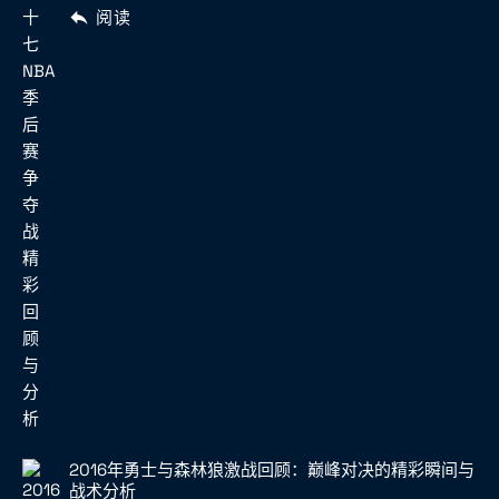
阅读
2016年勇士与森林狼激战回顾：巅峰对决的精彩瞬间与
战术分析