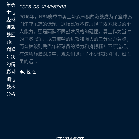
2026-03-12 12:53:08
2016年，NBA赛季中勇士与森林狼的激战成为了篮球迷
们津津乐道的话题。这场比赛不仅展现了双方球员的个
人能力，更是两队不同战术风格的碰撞。勇士作为当时
的卫冕冠军，以其流畅的进攻和强大的三分火力著称；
而森林狼则凭借年轻球员的潜力和拼搏精神不断追赶。
在这场巅峰对决中，观众们见证了不少精彩瞬间，如库
里的远...
阅读